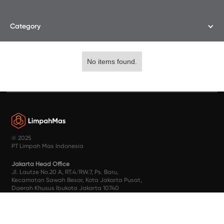
Category
No items found.
© 2025
PT Limpah Mas Indonesia
Jakarta Head Office
Jl. Lautze No.20 A, RT.4/RW.7, Ps. Baru,
Kecamatan Sawah Besar, Kota Jakarta Pusat,
Daerah Khusus Ibukota Jakarta 10740
Contact Us