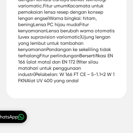
variomatic.Fitur umumKacamata untuk
pemakaian lensa resep dengan konsep
lengan engselWarna bingkai: hitam,
beningLensa PC hijau mudaFitur
kenyamananLensa berubah warna otomatis
(uvex supravision variomatic)Ujung lengan
yang lembut untuk tambahan
kenyamananPandangan ke sekeliling tidak
terhalangFitur perlindunganBersertifikasi EN
166 (alat mata) dan EN 172 (filter silau
matahari untuk penggunaan
industri)Pelabelan: W 166 FT CE – 5-1.1<2 W 1
FKNAlat UV 400 yang andal
WhatsApp